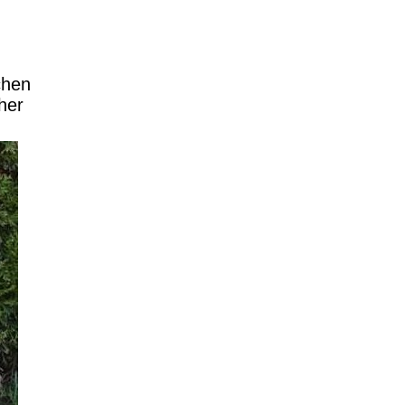
hen
her